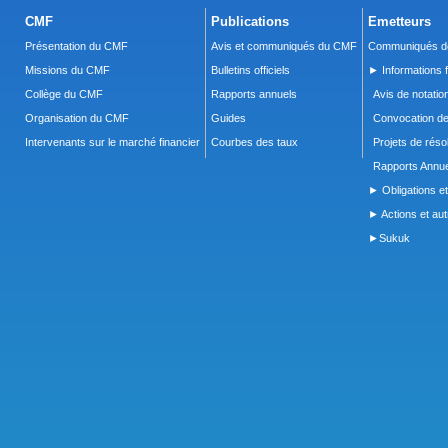
CMF
Publications
Emetteurs
Présentation du CMF
Avis et communiqués du CMF
Communiqués de
Missions du CMF
Bulletins officiels
► Informations f
Collège du CMF
Rapports annuels
Avis de notatio
Organisation du CMF
Guides
Convocation d
Intervenants sur le marché financier
Courbes des taux
Projets de réso
Rapports Annue
► Obligations et
► Actions et autr
►Sukuk