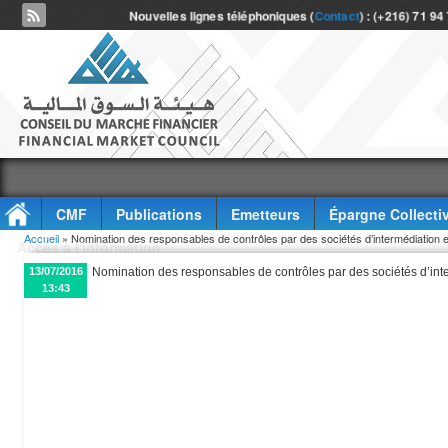
Nouvelles lignes téléphoniques (
Contact
) : (+216) 71 94
CMF
Publications
Emetteurs
Épargne Collecti
Vous êtes ici
Accueil
» Nomination des responsables de contrôles par des sociétés d’intermédiation 
Accès à l'information
13/07/2016
Nomination des responsables de contrôles par des sociétés d’int
13:43