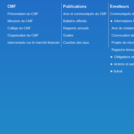
CMF
Publications
Emetteurs
Présentation du CMF
Avis et communiqués du CMF
Communiqués de
Missions du CMF
Bulletins officiels
► Informations f
Collège du CMF
Rapports annuels
Avis de notatio
Organisation du CMF
Guides
Convocation d
Intervenants sur le marché financier
Courbes des taux
Projets de réso
Rapports Annue
► Obligations et
► Actions et autr
►Sukuk