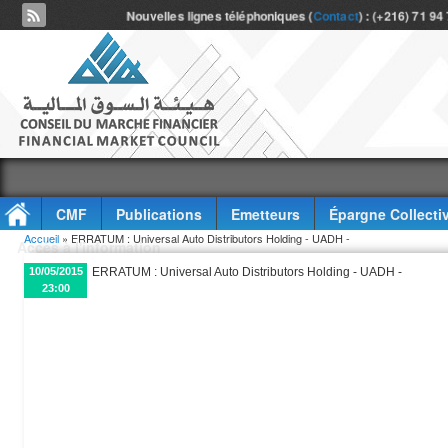
Nouvelles lignes téléphoniques (
Contact
) : (+216) 71 94
CMF
Publications
Emetteurs
Épargne Collecti
Vous êtes ici
Accueil
» ERRATUM : Universal Auto Distributors Holding - UADH -
Accès à l'information
10/05/2015
ERRATUM : Universal Auto Distributors Holding - UADH -
23:00