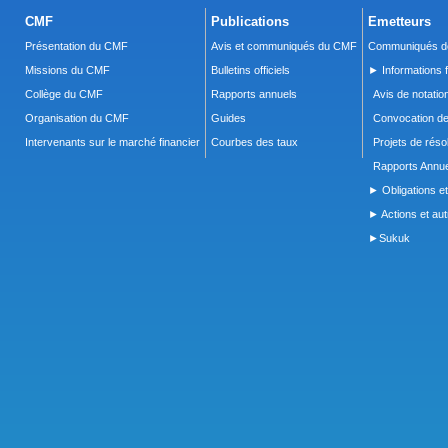
CMF
Publications
Emetteurs
Présentation du CMF
Avis et communiqués du CMF
Communiqués de
Missions du CMF
Bulletins officiels
► Informations f
Collège du CMF
Rapports annuels
Avis de notatio
Organisation du CMF
Guides
Convocation d
Intervenants sur le marché financier
Courbes des taux
Projets de réso
Rapports Annue
► Obligations et
► Actions et autr
►Sukuk