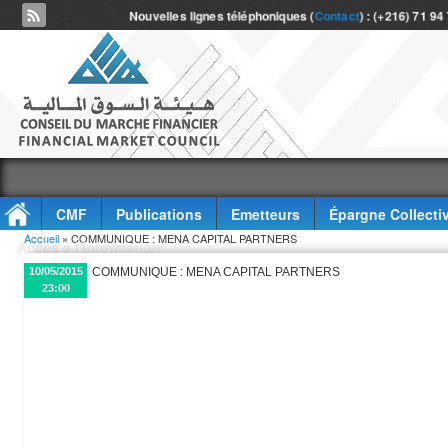
Nouvelles lignes téléphoniques (
Contact
) : (+216) 71 94
CMF
Publications
Emetteurs
Épargne Collecti
Vous êtes ici
Accueil
» COMMUNIQUE : MENA CAPITAL PARTNERS
Accès à l'information
10/05/2015
COMMUNIQUE : MENA CAPITAL PARTNERS
23:00