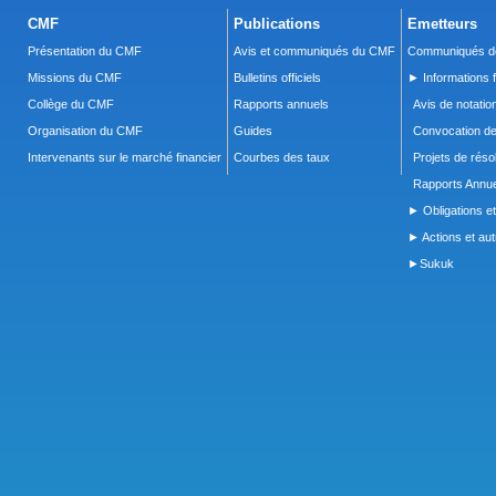
CMF
Publications
Emetteurs
Présentation du CMF
Avis et communiqués du CMF
Communiqués de
Missions du CMF
Bulletins officiels
► Informations f
Collège du CMF
Rapports annuels
Avis de notatio
Organisation du CMF
Guides
Convocation d
Intervenants sur le marché financier
Courbes des taux
Projets de réso
Rapports Annue
► Obligations et
► Actions et autr
►Sukuk