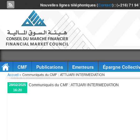
Nouvelles lignes téléphoniques (
Contact
) : (+216) 71 94
CMF
Publications
Emetteurs
Épargne Collecti
Vous êtes ici
Accueil
» Communiqués du CMF : ATTIJARI INTERMEDIATION
Accès à l'information
28/02/2025
Communiqués du CMF : ATTIJARI INTERMEDIATION
16:20