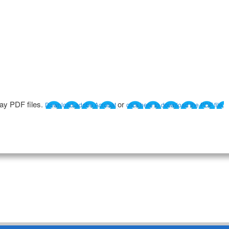
lay PDF files.
or
Download adobe Acrobat
click here to download the PDF file.