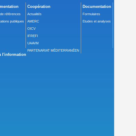
mentation
Coopération
Documentation
 de références
Actualités
Formulaires
ations publiques
AMERC
Etudes et analyses
OICV
IFREFI
UAAVM
PARTENARIAT MÉDITERRANÉEN
 l'information