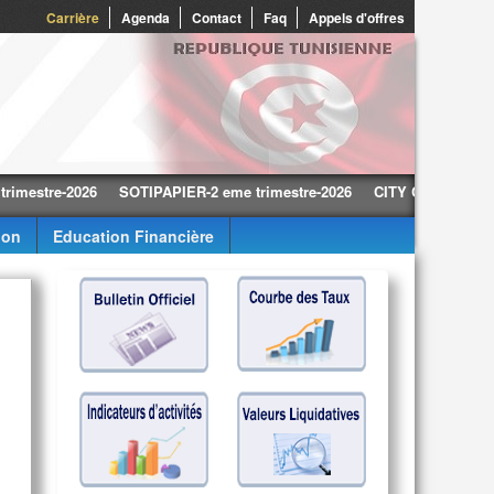
0
Carrière
Agenda
Contact
Faq
Appels d'offres
re-2026
SOTIPAPIER-2 eme trimestre-2026
CITY CARS-2 eme trimes
ion
Education Financière