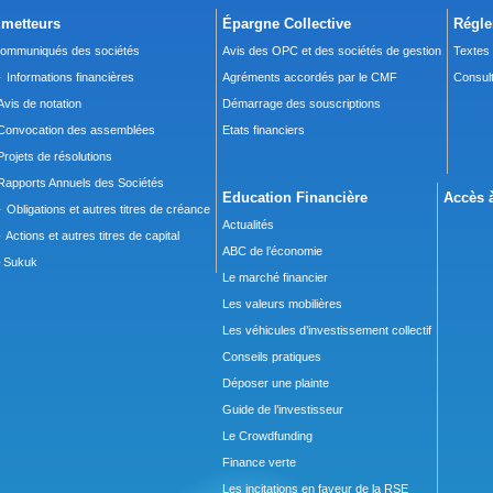
metteurs
Épargne Collective
Régle
ommuniqués des sociétés
Avis des OPC et des sociétés de gestion
Textes
 Informations financières
Agréments accordés par le CMF
Consult
Avis de notation
Démarrage des souscriptions
Convocation des assemblées
Etats financiers
Projets de résolutions
Rapports Annuels des Sociétés
Education Financière
Accès à
 Obligations et autres titres de créance
Actualités
 Actions et autres titres de capital
ABC de l’économie
Sukuk
Le marché financier
Les valeurs mobilières
Les véhicules d’investissement collectif
Conseils pratiques
Déposer une plainte
Guide de l’investisseur
Le Crowdfunding
Finance verte
Les incitations en faveur de la RSE