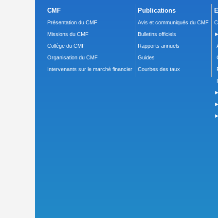
CMF
Publications
E
Présentation du CMF
Avis et communiqués du CMF
C
Missions du CMF
Bulletins officiels
►
Collège du CMF
Rapports annuels
Organisation du CMF
Guides
Intervenants sur le marché financier
Courbes des taux
►
►
►