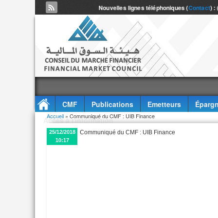
Nouvelles lignes téléphoniques (
Contact
) :
CMF
Publications
Emetteurs
Épargn
Vous êtes ici
Accueil
» Communiqué du CMF : UIB Finance
Accès à l'information
25/12/2018
Communiqué du CMF : UIB Finance
10:17