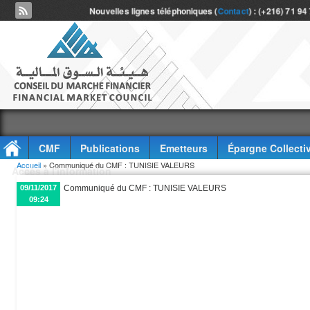
Nouvelles lignes téléphoniques (
Contact
) : (+216) 71 94
CMF
Publications
Emetteurs
Épargne Collecti
Vous êtes ici
Accueil
» Communiqué du CMF : TUNISIE VALEURS
Accès à l'information
09/11/2017
Communiqué du CMF : TUNISIE VALEURS
09:24