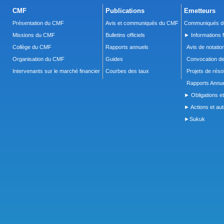
CMF
Publications
Emetteurs
Présentation du CMF
Avis et communiqués du CMF
Communiqués de
Missions du CMF
Bulletins officiels
► Informations f
Collège du CMF
Rapports annuels
Avis de notatio
Organisation du CMF
Guides
Convocation d
Intervenants sur le marché financier
Courbes des taux
Projets de réso
Rapports Annue
► Obligations et
► Actions et autr
►Sukuk