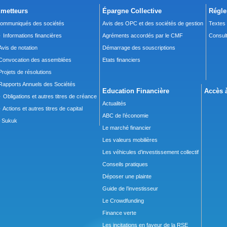
metteurs
Épargne Collective
Régle
ommuniqués des sociétés
Avis des OPC et des sociétés de gestion
Textes
 Informations financières
Agréments accordés par le CMF
Consult
Avis de notation
Démarrage des souscriptions
Convocation des assemblées
Etats financiers
Projets de résolutions
Rapports Annuels des Sociétés
Education Financière
Accès à
 Obligations et autres titres de créance
Actualités
 Actions et autres titres de capital
ABC de l’économie
Sukuk
Le marché financier
Les valeurs mobilières
Les véhicules d’investissement collectif
Conseils pratiques
Déposer une plainte
Guide de l’investisseur
Le Crowdfunding
Finance verte
Les incitations en faveur de la RSE