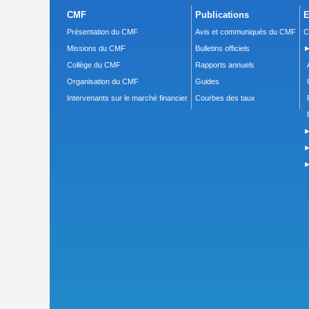
CMF
Publications
E
Présentation du CMF
Avis et communiqués du CMF
C
Missions du CMF
Bulletins officiels
►
Collège du CMF
Rapports annuels
Organisation du CMF
Guides
Intervenants sur le marché financier
Courbes des taux
►
►
►