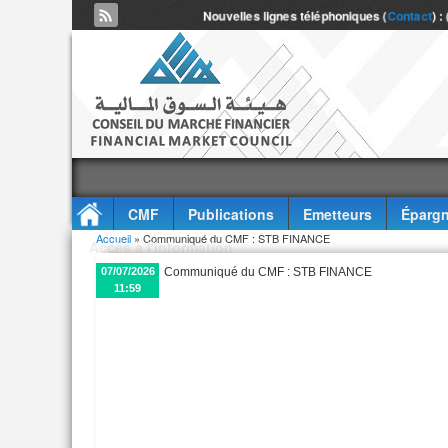
Nouvelles lignes téléphoniques (
Contact
) :
CMF
Publications
Emetteurs
Épargn
Vous êtes ici
Accueil
» Communiqué du CMF : STB FINANCE
Accès à l'information
07/07/2026
Communiqué du CMF : STB FINANCE
11:59