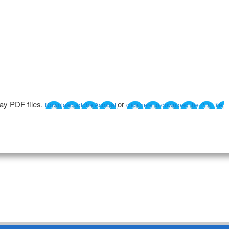
lay PDF files.
or
Download adobe Acrobat
click here to download the PDF file.