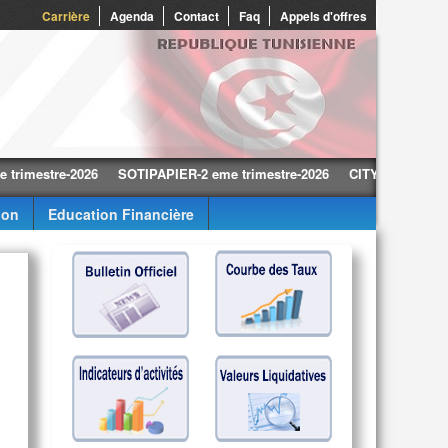
0
Carrière
Agenda
Contact
Faq
Appels d'offres
tre-2026
SOTIPAPIER-2 eme trimestre-2026
CITY CARS-2 eme trime
ion
Education Financière