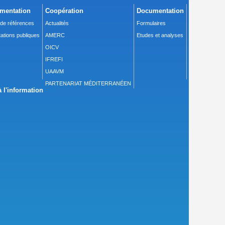
mentation
Coopération
Documentation
 de références
Actualités
Formulaires
ations publiques
AMERC
Etudes et analyses
OICV
IFREFI
UAAVM
PARTENARIAT MÉDITERRANÉEN
 l'information