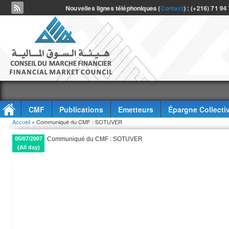
Nouvelles lignes téléphoniques (
Contact
) : (+216) 71 94
CMF
Publications
Emetteurs
Épargne Collecti
Vous êtes ici
Accueil
» Communiqué du CMF : SOTUVER
Accès à l'information
05/07/2007
Communiqué du CMF : SOTUVER
(All day)