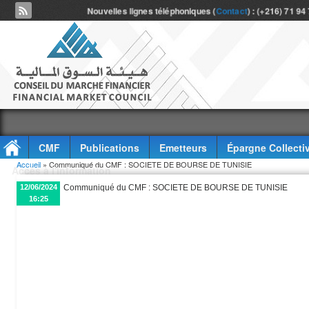
Nouvelles lignes téléphoniques (
Contact
) : (+216) 71 94
CMF
Publications
Emetteurs
Épargne Collecti
Vous êtes ici
Accueil
» Communiqué du CMF : SOCIETE DE BOURSE DE TUNISIE
Accès à l'information
12/06/2024
Communiqué du CMF : SOCIETE DE BOURSE DE TUNISIE
16:25