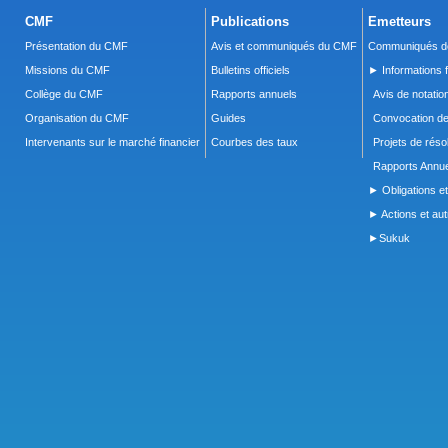
CMF
Publications
Emetteurs
Présentation du CMF
Avis et communiqués du CMF
Communiqués de
Missions du CMF
Bulletins officiels
► Informations f
Collège du CMF
Rapports annuels
Avis de notatio
Organisation du CMF
Guides
Convocation d
Intervenants sur le marché financier
Courbes des taux
Projets de réso
Rapports Annue
► Obligations et
► Actions et autr
►Sukuk