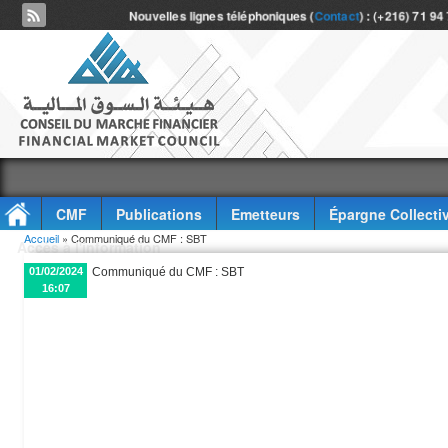
Nouvelles lignes téléphoniques (
Contact
) : (+216) 71 94
CMF
Publications
Emetteurs
Épargne Collecti
Vous êtes ici
Accueil
» Communiqué du CMF : SBT
Accès à l'information
01/02/2024
Communiqué du CMF : SBT
16:07