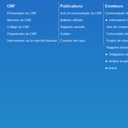
CMF
Publications
Emetteurs
Présentation du CMF
Avis et communiqués du CMF
Communiqués de
Missions du CMF
Bulletins officiels
► Informations f
Collège du CMF
Rapports annuels
Avis de notatio
Organisation du CMF
Guides
Convocation d
Intervenants sur le marché financier
Courbes des taux
Projets de réso
Rapports Annue
► Obligations et
► Actions et autr
►Sukuk