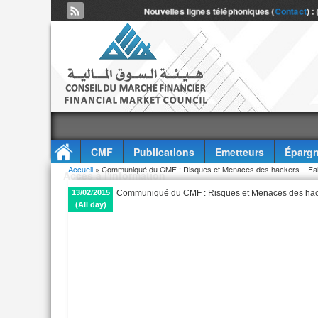
Nouvelles lignes téléphoniques (
Contact
) :
CMF
Publications
Emetteurs
Épargn
Vous êtes ici
Accueil
» Communiqué du CMF : Risques et Menaces des hackers – Fal
Accès à l'information
13/02/2015
Communiqué du CMF : Risques et Menaces des hac
(All day)