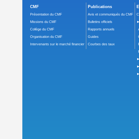
CMF
Publications
E
Présentation du CMF
Avis et communiqués du CMF
C
Missions du CMF
Bulletins officiels
►
Collège du CMF
Rapports annuels
Organisation du CMF
Guides
Intervenants sur le marché financier
Courbes des taux
►
►
►