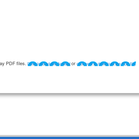
lay PDF files.
or
Download adobe Acrobat
click here to download the PDF file.