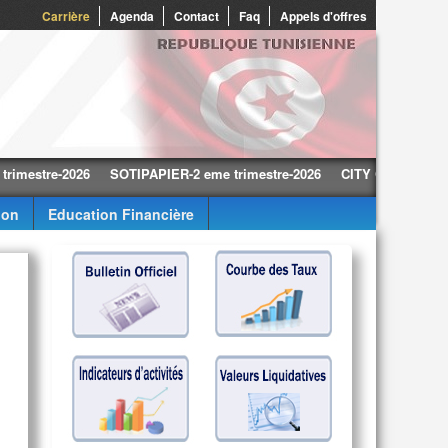
0
Carrière
Agenda
Contact
Faq
Appels d'offres
tre-2026
SOTIPAPIER-2 eme trimestre-2026
CITY CARS-2 eme trimes
ion
Education Financière