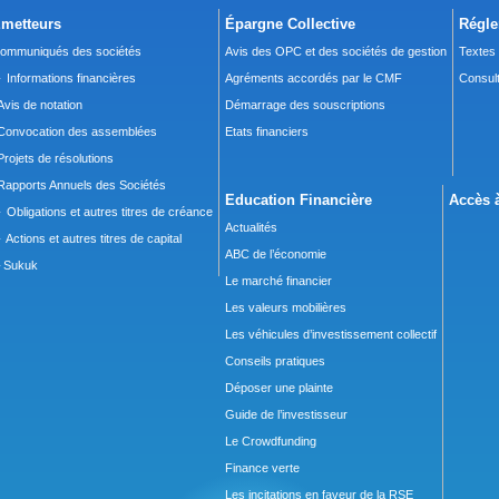
metteurs
Épargne Collective
Régle
ommuniqués des sociétés
Avis des OPC et des sociétés de gestion
Textes
 Informations financières
Agréments accordés par le CMF
Consult
Avis de notation
Démarrage des souscriptions
Convocation des assemblées
Etats financiers
Projets de résolutions
Rapports Annuels des Sociétés
Education Financière
Accès à
 Obligations et autres titres de créance
Actualités
 Actions et autres titres de capital
ABC de l’économie
Sukuk
Le marché financier
Les valeurs mobilières
Les véhicules d’investissement collectif
Conseils pratiques
Déposer une plainte
Guide de l’investisseur
Le Crowdfunding
Finance verte
Les incitations en faveur de la RSE