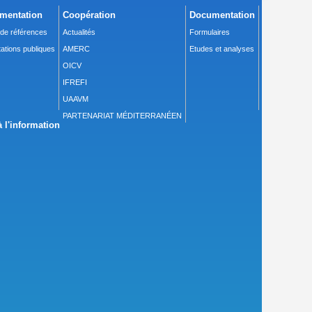
mentation
Coopération
Documentation
 de références
Actualités
Formulaires
ations publiques
AMERC
Etudes et analyses
OICV
IFREFI
UAAVM
PARTENARIAT MÉDITERRANÉEN
 l'information