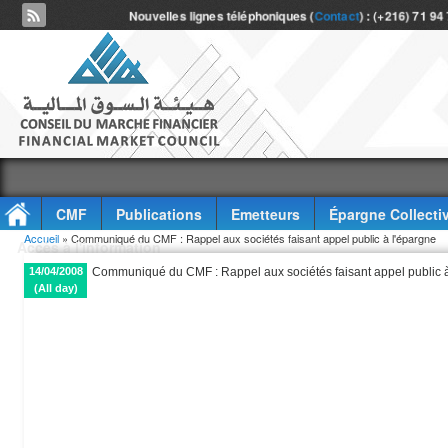
Nouvelles lignes téléphoniques (
Contact
) : (+216) 71 94
CMF
Publications
Emetteurs
Épargne Collecti
Vous êtes ici
Accueil
» Communiqué du CMF : Rappel aux sociétés faisant appel public à l'épargne
Accès à l'information
14/04/2008
Communiqué du CMF : Rappel aux sociétés faisant appel public à
(All day)