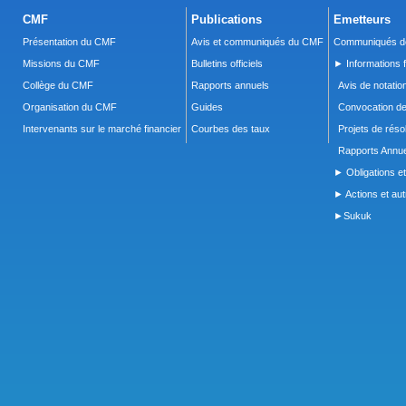
CMF
Publications
Emetteurs
Présentation du CMF
Avis et communiqués du CMF
Communiqués de
Missions du CMF
Bulletins officiels
► Informations f
Collège du CMF
Rapports annuels
Avis de notatio
Organisation du CMF
Guides
Convocation d
Intervenants sur le marché financier
Courbes des taux
Projets de réso
Rapports Annue
► Obligations et
► Actions et autr
►Sukuk