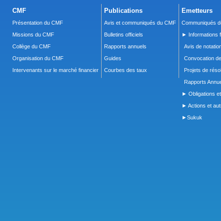
CMF
Publications
Emetteurs
Présentation du CMF
Avis et communiqués du CMF
Communiqués de
Missions du CMF
Bulletins officiels
► Informations f
Collège du CMF
Rapports annuels
Avis de notatio
Organisation du CMF
Guides
Convocation d
Intervenants sur le marché financier
Courbes des taux
Projets de réso
Rapports Annue
► Obligations et
► Actions et autr
►Sukuk