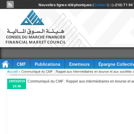
Nouvelles lignes téléphoniques (
Contact
) : (+216) 71 94
CMF
Publications
Emetteurs
Épargne Collecti
Vous êtes ici
Accueil
» Communiqué du CMF : Rappel aux intermédiaires en bourse et aux sociétés d
Accès à l'information
19/03/2019
Communiqué du CMF : Rappel aux intermédiaires en bourse et au
15:36