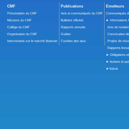
CMF
Publications
Emetteurs
Présentation du CMF
Avis et communiqués du CMF
Communiqués de
Missions du CMF
Bulletins officiels
► Informations f
Collège du CMF
Rapports annuels
Avis de notatio
Organisation du CMF
Guides
Convocation d
Intervenants sur le marché financier
Courbes des taux
Projets de réso
Rapports Annue
► Obligations et
► Actions et autr
►Sukuk