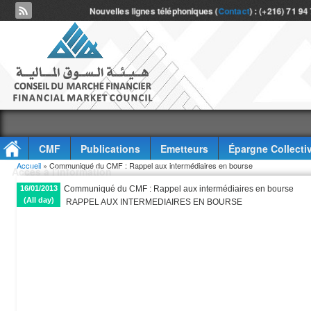
Nouvelles lignes téléphoniques (
Contact
) : (+216) 71 94
CMF
Publications
Emetteurs
Épargne Collecti
Vous êtes ici
Accueil
» Communiqué du CMF : Rappel aux intermédiaires en bourse
Accès à l'information
16/01/2013
Communiqué du CMF : Rappel aux intermédiaires en bourse
(All day)
RAPPEL AUX INTERMEDIAIRES EN BOURSE