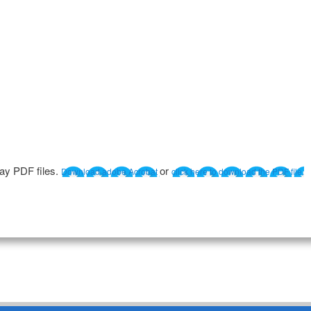
lay PDF files.
or
Download adobe Acrobat
click here to download the PDF file.