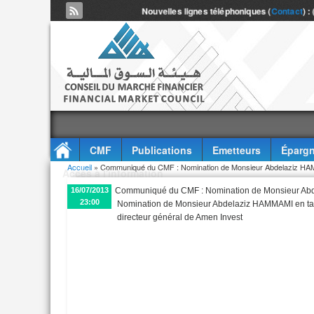
Nouvelles lignes téléphoniques (
Contact
) :
CMF
Publications
Emetteurs
Épargn
Vous êtes ici
Accueil
» Communiqué du CMF : Nomination de Monsieur Abdelaziz H
Accès à l'information
16/07/2013
Communiqué du CMF : Nomination de Monsieur A
23:00
Nomination de Monsieur Abdelaziz HAMMAMI en ta
directeur général de Amen Invest