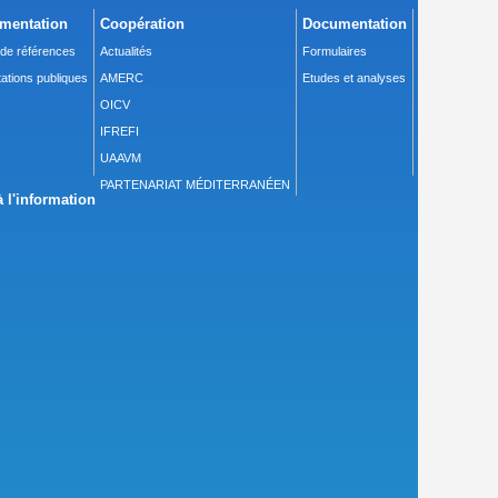
mentation
Coopération
Documentation
 de références
Actualités
Formulaires
ations publiques
AMERC
Etudes et analyses
OICV
IFREFI
UAAVM
PARTENARIAT MÉDITERRANÉEN
 l'information