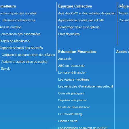
metteurs
Épargne Collective
Régle
ommuniqués des sociétés
Avis des OPC et des sociétés de gestion
Textes
 Informations financières
Agréments accordés par le CMF
Consult
Avis de notation
Démarrage des souscriptions
Convocation des assemblées
Etats financiers
Projets de résolutions
Rapports Annuels des Sociétés
Education Financière
Accès à
 Obligations et autres titres de créance
Actualités
 Actions et autres titres de capital
ABC de l’économie
Sukuk
Le marché financier
Les valeurs mobilières
Les véhicules d’investissement collectif
Conseils pratiques
Déposer une plainte
Guide de l’investisseur
Le Crowdfunding
Finance verte
Les incitations en faveur de la RSE