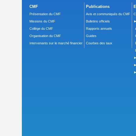
CMF
Publications
E
Présentation du CMF
Avis et communiqués du CMF
C
Missions du CMF
Bulletins officiels
►
Collège du CMF
Rapports annuels
Organisation du CMF
Guides
Intervenants sur le marché financier
Courbes des taux
►
►
►