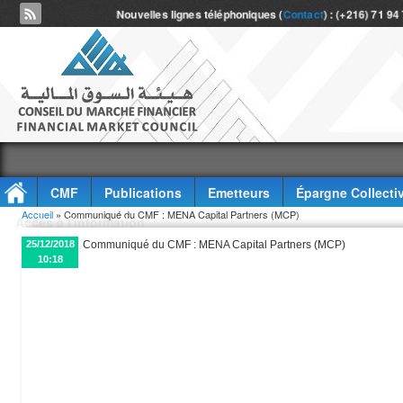
Nouvelles lignes téléphoniques (
Contact
) : (+216) 71 94
CMF
Publications
Emetteurs
Épargne Collecti
Vous êtes ici
Accueil
» Communiqué du CMF : MENA Capital Partners (MCP)
Accès à l'information
25/12/2018
Communiqué du CMF : MENA Capital Partners (MCP)
10:18