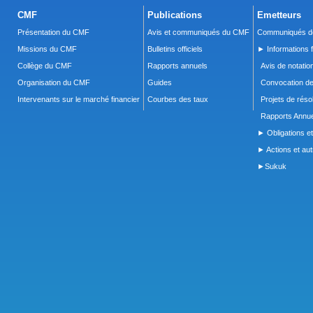
CMF
Publications
Emetteurs
Présentation du CMF
Avis et communiqués du CMF
Communiqués de
Missions du CMF
Bulletins officiels
► Informations f
Collège du CMF
Rapports annuels
Avis de notatio
Organisation du CMF
Guides
Convocation d
Intervenants sur le marché financier
Courbes des taux
Projets de réso
Rapports Annue
► Obligations et
► Actions et autr
►Sukuk