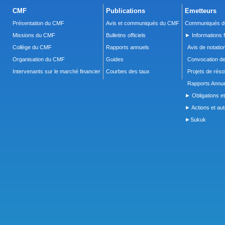
CMF
Publications
Emetteurs
Présentation du CMF
Avis et communiqués du CMF
Communiqués de
Missions du CMF
Bulletins officiels
► Informations f
Collège du CMF
Rapports annuels
Avis de notatio
Organisation du CMF
Guides
Convocation d
Intervenants sur le marché financier
Courbes des taux
Projets de réso
Rapports Annue
► Obligations et
► Actions et autr
►Sukuk