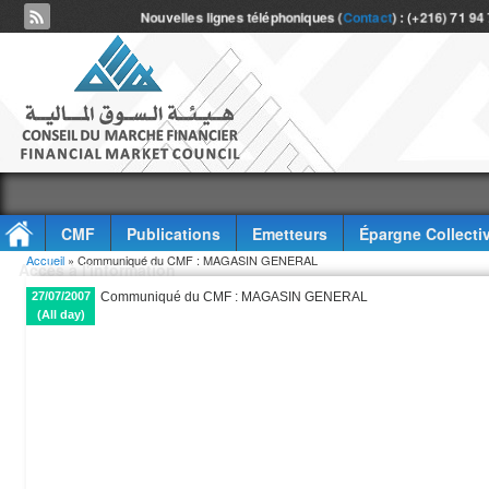
Nouvelles lignes téléphoniques (
Contact
) : (+216) 71 94
CMF
Publications
Emetteurs
Épargne Collecti
Vous êtes ici
Accueil
» Communiqué du CMF : MAGASIN GENERAL
Accès à l'information
27/07/2007
Communiqué du CMF : MAGASIN GENERAL
(All day)