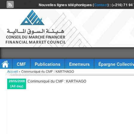
Nouvelles lignes téléphoniques (
Contact
) : (+216) 71 94
CMF
Publications
Emetteurs
Épargne Collecti
Vous êtes ici
Accueil
» Communiqué du CMF : KARTHAGO
Accès à l'information
28/05/2008
Communiqué du CMF : KARTHAGO
(All day)