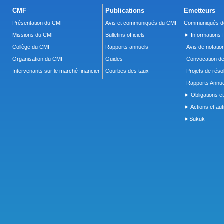
CMF
Publications
Emetteurs
Présentation du CMF
Avis et communiqués du CMF
Communiqués de
Missions du CMF
Bulletins officiels
► Informations f
Collège du CMF
Rapports annuels
Avis de notatio
Organisation du CMF
Guides
Convocation d
Intervenants sur le marché financier
Courbes des taux
Projets de réso
Rapports Annue
► Obligations et
► Actions et autr
►Sukuk