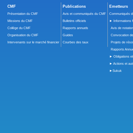
CMF
Publications
Emetteurs
Présentation du CMF
Avis et communiqués du CMF
Communiqués de
Missions du CMF
Bulletins officiels
► Informations f
Collège du CMF
Rapports annuels
Avis de notatio
Organisation du CMF
Guides
Convocation d
Intervenants sur le marché financier
Courbes des taux
Projets de réso
Rapports Annue
► Obligations et
► Actions et autr
►Sukuk