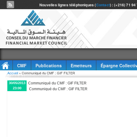
Nouvelles lignes téléphoniques (
Contact
) : (+216) 71 94
CMF
Publications
Emetteurs
Épargne Collecti
Vous êtes ici
Accueil
» Communiqué du CMF : GIF FILTER
Accès à l'information
30/05/2013
Communiqué du CMF : GIF FILTER
23:00
Communiqué du CMF : GIF FILTER