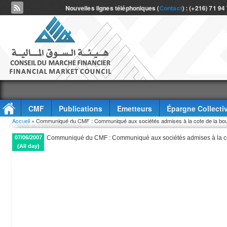
Nouvelles lignes téléphoniques (
Contact
) : (+216) 71 94
CMF
Publications
Emetteurs
Épargne Collecti
Vous êtes ici
Accueil
» Communiqué du CMF : Communiqué aux sociétés admises à la cote de la bo
Accès à l'information
07/06/2007
Communiqué du CMF : Communiqué aux sociétés admises à la co
(All day)