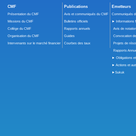
CMF
Publications
Emetteurs
Présentation du CMF
Avis et communiqués du CMF
Communiqués de
Missions du CMF
Bulletins officiels
► Informations f
Collège du CMF
Rapports annuels
Avis de notatio
Organisation du CMF
Guides
Convocation d
Intervenants sur le marché financier
Courbes des taux
Projets de réso
Rapports Annue
► Obligations et
► Actions et autr
►Sukuk