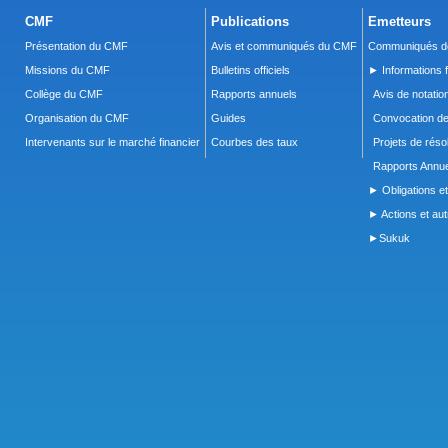
CMF
Publications
Emetteurs
Présentation du CMF
Avis et communiqués du CMF
Communiqués de
Missions du CMF
Bulletins officiels
► Informations f
Collège du CMF
Rapports annuels
Avis de notatio
Organisation du CMF
Guides
Convocation d
Intervenants sur le marché financier
Courbes des taux
Projets de réso
Rapports Annue
► Obligations et
► Actions et autr
►Sukuk