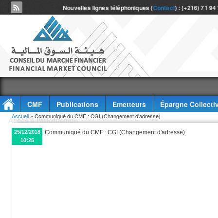
Nouvelles lignes téléphoniques (
Contact
) : (+216) 71 94
CMF
Publications
Emetteurs
Épargne Collecti
Vous êtes ici
Accueil
» Communiqué du CMF : CGI (Changement d'adresse)
Accès à l'information
25/12/2018
Communiqué du CMF : CGI (Changement d'adresse)
10:25