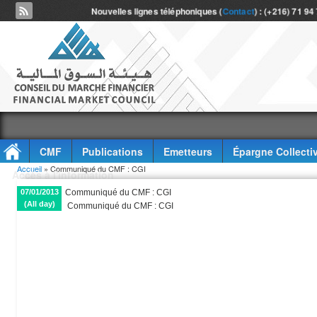
Nouvelles lignes téléphoniques (
Contact
) : (+216) 71 94
CMF
Publications
Emetteurs
Épargne Collecti
Vous êtes ici
Accueil
» Communiqué du CMF : CGI
Accès à l'information
07/01/2013
Communiqué du CMF : CGI
(All day)
Communiqué du CMF : CGI