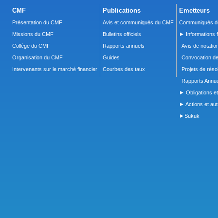
CMF
Publications
Emetteurs
Présentation du CMF
Avis et communiqués du CMF
Communiqués de
Missions du CMF
Bulletins officiels
► Informations f
Collège du CMF
Rapports annuels
Avis de notatio
Organisation du CMF
Guides
Convocation d
Intervenants sur le marché financier
Courbes des taux
Projets de réso
Rapports Annue
► Obligations et
► Actions et autr
►Sukuk