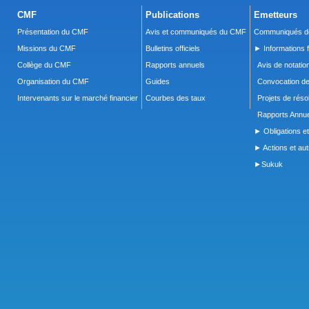
CMF
Publications
Emetteurs
Présentation du CMF
Avis et communiqués du CMF
Communiqués de
Missions du CMF
Bulletins officiels
► Informations f
Collège du CMF
Rapports annuels
Avis de notatio
Organisation du CMF
Guides
Convocation d
Intervenants sur le marché financier
Courbes des taux
Projets de réso
Rapports Annue
► Obligations et
► Actions et autr
►Sukuk