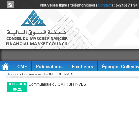
Nouvelles lignes téléphoniques (
Contact
) : (+216) 71 94
CMF
Publications
Emetteurs
Épargne Collecti
Vous êtes ici
Accueil
» Communiqué du CMF : BH INVEST
Accès à l'information
03/12/2018
Communiqué du CMF : BH INVEST
09:21