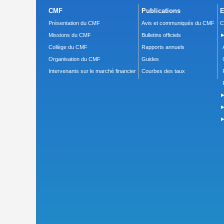
CMF
Publications
E
Présentation du CMF
Avis et communiqués du CMF
C
Missions du CMF
Bulletins officiels
►
Collège du CMF
Rapports annuels
Organisation du CMF
Guides
Intervenants sur le marché financier
Courbes des taux
►
►
►