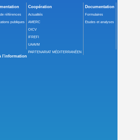
mentation
Coopération
Documentation
 de références
Actualités
Formulaires
ations publiques
AMERC
Etudes et analyses
OICV
IFREFI
UAAVM
PARTENARIAT MÉDITERRANÉEN
 l'information