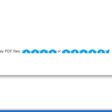
lay PDF files.
or
Download adobe Acrobat
click here to download the PDF file.