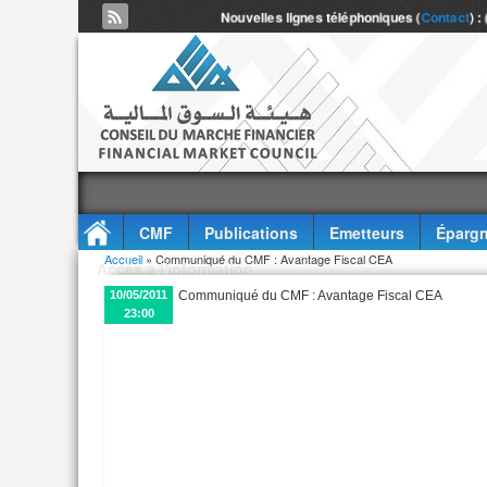
Nouvelles lignes téléphoniques (
Contact
) :
CMF
Publications
Emetteurs
Épargn
Vous êtes ici
Accueil
» Communiqué du CMF : Avantage Fiscal CEA
Accès à l'information
10/05/2011
Communiqué du CMF : Avantage Fiscal CEA
23:00