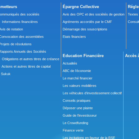
metteurs
Épargne Collective
Régle
ommuniqués des sociétés
Avis des OPC et des sociétés de gestion
Textes
 Informations financières
Agréments accordés par le CMF
Consult
Avis de notation
Démarrage des souscriptions
Convocation des assemblées
Etats financiers
Projets de résolutions
Rapports Annuels des Sociétés
Education Financière
Accès à
 Obligations et autres titres de créance
Actualités
 Actions et autres titres de capital
ABC de l’économie
Sukuk
Le marché financier
Les valeurs mobilières
Les véhicules d’investissement collectif
Conseils pratiques
Déposer une plainte
Guide de l’investisseur
Le Crowdfunding
Finance verte
Les incitations en faveur de la RSE