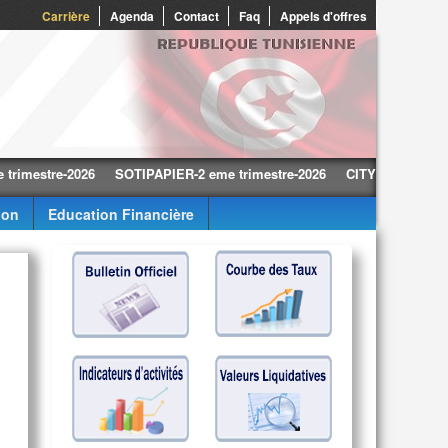
0
Carrière
Agenda
Contact
Faq
Appels d'offres
tre-2026
SOTIPAPIER-2 eme trimestre-2026
CITY CARS-2 eme trime
ion
Education Financière