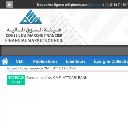
Nouvelles lignes téléphoniques (
Contact
) : (+216) 71 94
CMF
Publications
Emetteurs
Épargne Collecti
Vous êtes ici
Accueil
» Communiqué du CMF : ATTIJARI BANK
Accès à l'information
02/04/2019
Communiqué du CMF : ATTIJARI BANK
14:29