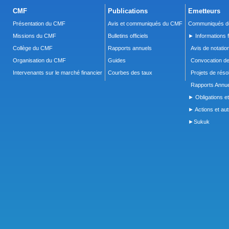
CMF
Publications
Emetteurs
Présentation du CMF
Avis et communiqués du CMF
Communiqués de
Missions du CMF
Bulletins officiels
► Informations f
Collège du CMF
Rapports annuels
Avis de notatio
Organisation du CMF
Guides
Convocation d
Intervenants sur le marché financier
Courbes des taux
Projets de réso
Rapports Annue
► Obligations et
► Actions et autr
►Sukuk