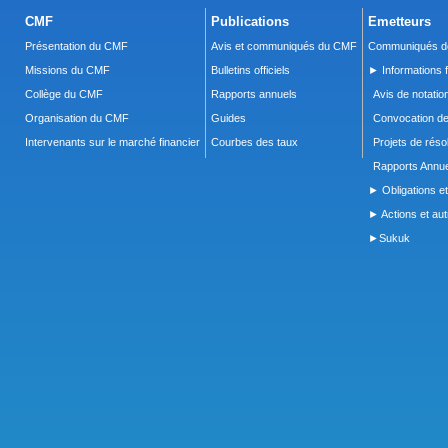
CMF
Publications
Emetteurs
Présentation du CMF
Avis et communiqués du CMF
Communiqués de
Missions du CMF
Bulletins officiels
► Informations f
Collège du CMF
Rapports annuels
Avis de notatio
Organisation du CMF
Guides
Convocation d
Intervenants sur le marché financier
Courbes des taux
Projets de réso
Rapports Annue
► Obligations et
► Actions et autr
►Sukuk