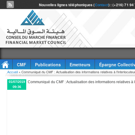
Nouvelles lignes téléphoniques (
Contact
) : (+216) 71 94
CMF
Publications
Emetteurs
Épargne Collecti
Vous êtes ici
Accueil
» Communiqué du CMF : Actualisation des informations relatives à l'interlocute
Accès à l'information
01/07/2019
Communiqué du CMF : Actualisation des informations relatives à 
09:36