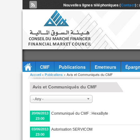
Nouvelles lignes téléphoniques (
Contact
) :
CMF
Publications
Emetteurs
Épargn
Vous êtes ici
Accueil
»
Publications
» Avis et Communiqués du CMF
Accès à l'information
Avis et Communiqués du CMF
- Any -
20/06/2013
Communiqué du CMF : HexaByte
23:00
03/06/2013
Autorisation SERVICOM
23:00