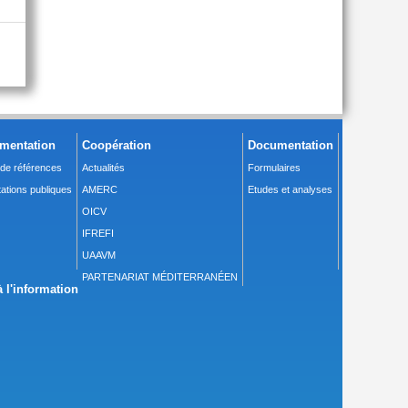
mentation
Coopération
Documentation
 de références
Actualités
Formulaires
ations publiques
AMERC
Etudes et analyses
OICV
IFREFI
UAAVM
PARTENARIAT MÉDITERRANÉEN
 l'information