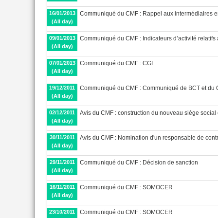
16/01/2013
Communiqué du CMF : Rappel aux intermédiaires e
(All day)
09/01/2013
Communiqué du CMF : Indicateurs d’activité relatifs
(All day)
07/01/2013
Communiqué du CMF : CGI
(All day)
19/12/2011
Communiqué du CMF : Communiqué de BCT et du
(All day)
02/12/2011
Avis du CMF : construction du nouveau siège socia
(All day)
30/11/2011
Avis du CMF : Nomination d'un responsable de cont
(All day)
29/11/2011
Communiqué du CMF : Décision de sanction
(All day)
16/11/2011
Communiqué du CMF : SOMOCER
(All day)
23/10/2011
Communiqué du CMF : SOMOCER