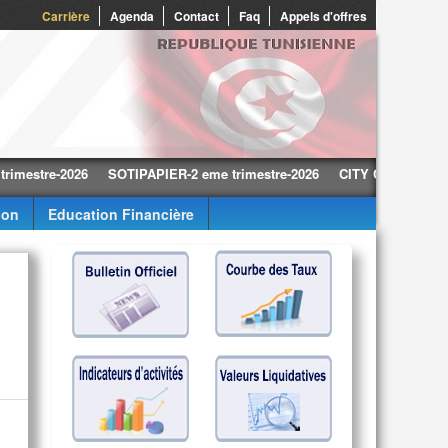
0
Carrière
Agenda
Contact
Faq
Appels d'offres
tre-2026
SOTIPAPIER-2 eme trimestre-2026
CITY CARS-2 eme trimes
ion
Education Financière