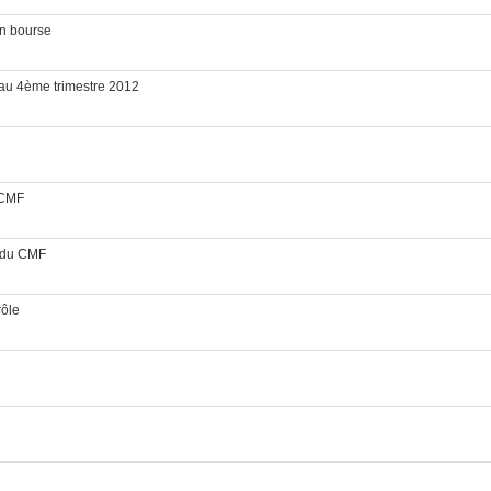
n bourse
 au 4ème trimestre 2012
 CMF
l du CMF
rôle