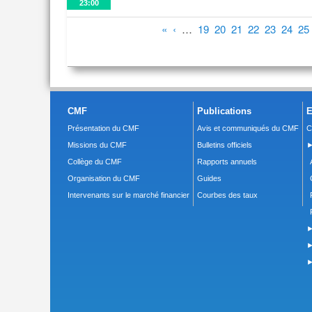
23:00
Pages
«
‹
…
19
20
21
22
23
24
25
CMF
Publications
E
Présentation du CMF
Avis et communiqués du CMF
C
Missions du CMF
Bulletins officiels
►
Collège du CMF
Rapports annuels
Organisation du CMF
Guides
Intervenants sur le marché financier
Courbes des taux
►
►
►