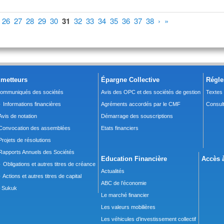
26
27
28
29
30
31
32
33
34
35
36
37
38
›
»
metteurs
Épargne Collective
Régle
ommuniqués des sociétés
Avis des OPC et des sociétés de gestion
Textes
 Informations financières
Agréments accordés par le CMF
Consult
Avis de notation
Démarrage des souscriptions
Convocation des assemblées
Etats financiers
Projets de résolutions
Rapports Annuels des Sociétés
Education Financière
Accès à
 Obligations et autres titres de créance
Actualités
 Actions et autres titres de capital
ABC de l’économie
Sukuk
Le marché financier
Les valeurs mobilières
Les véhicules d’investissement collectif