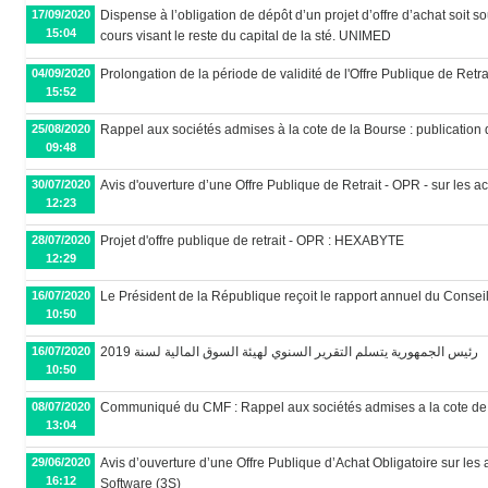
17/09/2020
Dispense à l’obligation de dépôt d’un projet d’offre d’achat soit
15:04
cours visant le reste du capital de la sté. UNIMED
04/09/2020
Prolongation de la période de validité de l'Offre Publique de Retr
15:52
25/08/2020
Rappel aux sociétés admises à la cote de la Bourse : publication d
09:48
30/07/2020
Avis d'ouverture d’une Offre Publique de Retrait - OPR - sur les
12:23
28/07/2020
Projet d'offre publique de retrait - OPR : HEXABYTE
12:29
16/07/2020
Le Président de la République reçoit le rapport annuel du Conse
10:50
16/07/2020
20رئيس الجمھورية يتسلم التقرير السنوي لھيئة السوق المالية لسنة 19
10:50
08/07/2020
Communiqué du CMF : Rappel aux sociétés admises a la cote de
13:04
29/06/2020
Avis d’ouverture d’une Offre Publique d’Achat Obligatoire sur les 
16:12
Software (3S)