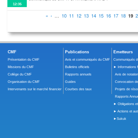
12:35
Pages
«
‹
…
10
11
12
13
14
15
16
17
18
19
2
CMF
Publications
Emetteurs
Présentation du CMF
Avis et communiqués du CMF
Communiqués de
Missions du CMF
Bulletins officiels
► Informations f
Collège du CMF
Rapports annuels
Avis de notatio
Organisation du CMF
Guides
Convocation d
Intervenants sur le marché financier
Courbes des taux
Projets de réso
Rapports Annue
► Obligations et
► Actions et autr
►Sukuk