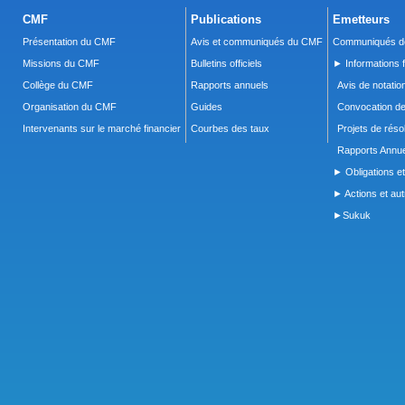
CMF
Publications
Emetteurs
Présentation du CMF
Avis et communiqués du CMF
Communiqués de
Missions du CMF
Bulletins officiels
► Informations f
Collège du CMF
Rapports annuels
Avis de notatio
Organisation du CMF
Guides
Convocation d
Intervenants sur le marché financier
Courbes des taux
Projets de réso
Rapports Annue
► Obligations et
► Actions et autr
►Sukuk