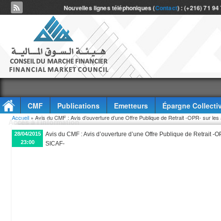
Nouvelles lignes téléphoniques (
Contact
) : (+216) 71 94
CMF
Publications
Emetteurs
Épargne Collecti
Vous êtes ici
Accueil
» Avis du CMF : Avis d’ouverture d’une Offre Publique de Retrait -OPR- sur les
Accès à l'information
28/04/2015
Avis du CMF : Avis d’ouverture d’une Offre Publique de Retrait -O
23:00
SICAF-