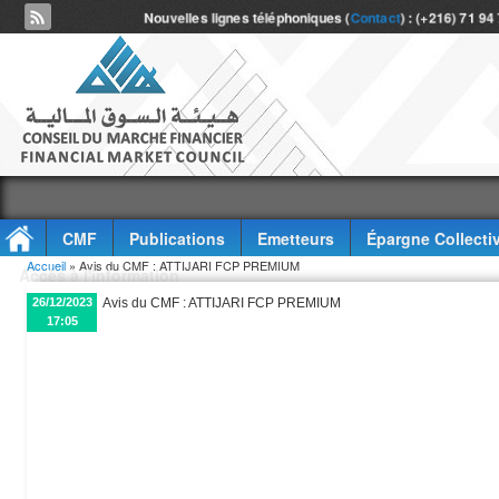
Nouvelles lignes téléphoniques (
Contact
) : (+216) 71 94
CMF
Publications
Emetteurs
Épargne Collecti
Vous êtes ici
Accueil
» Avis du CMF : ATTIJARI FCP PREMIUM
Accès à l'information
26/12/2023
Avis du CMF : ATTIJARI FCP PREMIUM
17:05