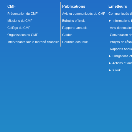
CMF
Publications
Emetteurs
Présentation du CMF
Avis et communiqués du CMF
Communiqués de
Missions du CMF
Bulletins officiels
► Informations f
Collège du CMF
Rapports annuels
Avis de notatio
Organisation du CMF
Guides
Convocation d
Intervenants sur le marché financier
Courbes des taux
Projets de réso
Rapports Annue
► Obligations et
► Actions et autr
►Sukuk