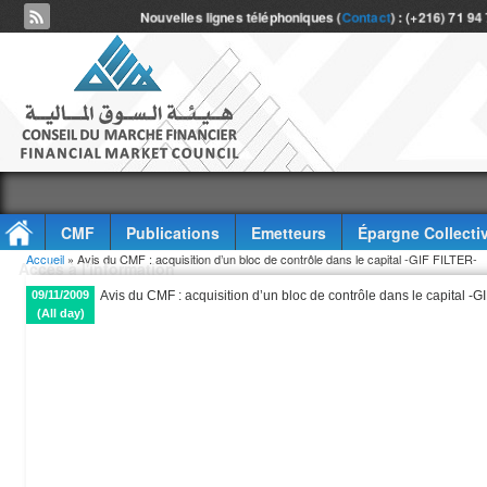
Nouvelles lignes téléphoniques (
Contact
) : (+216) 71 94
CMF
Publications
Emetteurs
Épargne Collecti
Vous êtes ici
Accueil
» Avis du CMF : acquisition d’un bloc de contrôle dans le capital -GIF FILTER-
Accès à l'information
09/11/2009
Avis du CMF : acquisition d’un bloc de contrôle dans le capital -G
(All day)