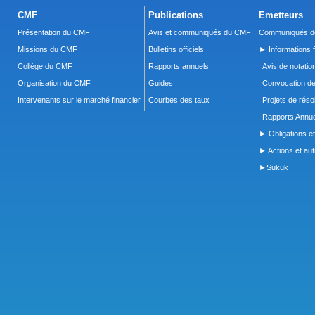
CMF
Publications
Emetteurs
Présentation du CMF
Avis et communiqués du CMF
Communiqués de
Missions du CMF
Bulletins officiels
► Informations f
Collège du CMF
Rapports annuels
Avis de notatio
Organisation du CMF
Guides
Convocation d
Intervenants sur le marché financier
Courbes des taux
Projets de réso
Rapports Annue
► Obligations et
► Actions et autr
►Sukuk