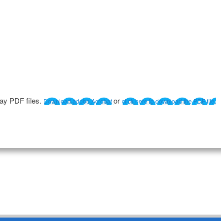
lay PDF files.
or
Download adobe Acrobat
click here to download the PDF file.