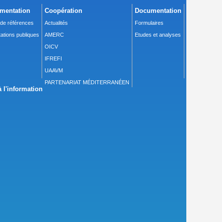
mentation
Coopération
Documentation
 de références
Actualités
Formulaires
ations publiques
AMERC
Etudes et analyses
OICV
IFREFI
UAAVM
PARTENARIAT MÉDITERRANÉEN
 l'information