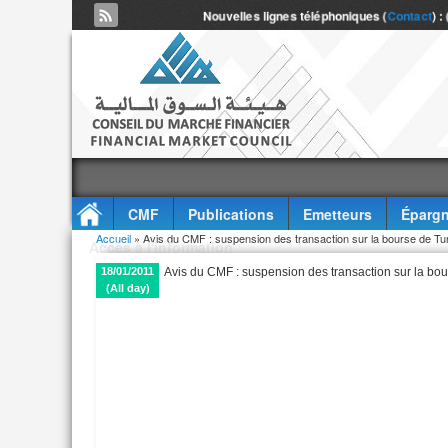
Nouvelles lignes téléphoniques (
Contact
) :
CMF
Publications
Emetteurs
Épargn
Vous êtes ici
Accueil
» Avis du CMF : suspension des transaction sur la bourse de Tu
Accès à l'information
18/01/2011
Avis du CMF : suspension des transaction sur la bo
(All day)