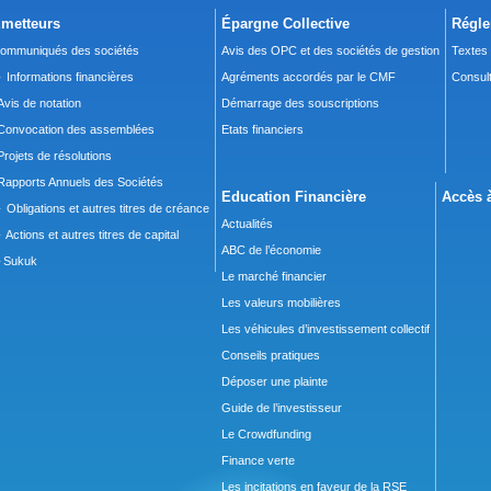
metteurs
Épargne Collective
Régle
ommuniqués des sociétés
Avis des OPC et des sociétés de gestion
Textes
 Informations financières
Agréments accordés par le CMF
Consult
Avis de notation
Démarrage des souscriptions
Convocation des assemblées
Etats financiers
Projets de résolutions
Rapports Annuels des Sociétés
Education Financière
Accès à
 Obligations et autres titres de créance
Actualités
 Actions et autres titres de capital
ABC de l’économie
Sukuk
Le marché financier
Les valeurs mobilières
Les véhicules d’investissement collectif
Conseils pratiques
Déposer une plainte
Guide de l’investisseur
Le Crowdfunding
Finance verte
Les incitations en faveur de la RSE