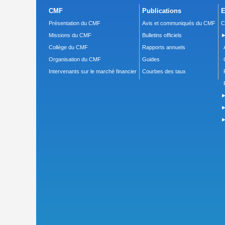
CMF
Publications
E
Présentation du CMF
Avis et communiqués du CMF
C
Missions du CMF
Bulletins officiels
►
Collège du CMF
Rapports annuels
Organisation du CMF
Guides
Intervenants sur le marché financier
Courbes des taux
►
►
►