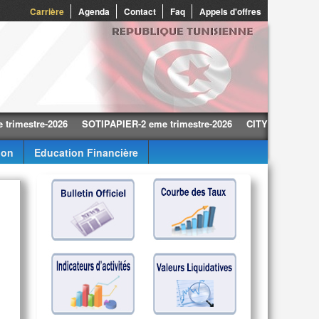
0
Carrière
Agenda
Contact
Faq
Appels d'offres
tre-2026
SOTIPAPIER-2 eme trimestre-2026
CITY CARS-2 eme trime
ion
Education Financière