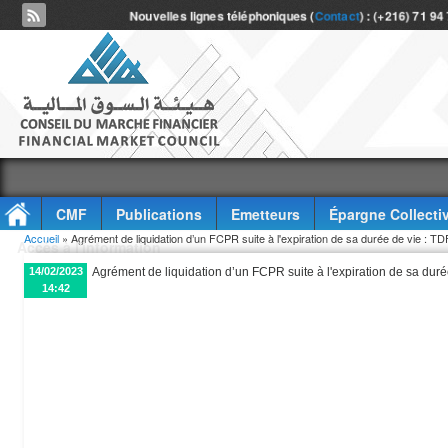
Nouvelles lignes téléphoniques (
Contact
) : (+216) 71 94
CMF
Publications
Emetteurs
Épargne Collecti
Vous êtes ici
Accueil
» Agrément de liquidation d’un FCPR suite à l'expiration de sa durée de vie : T
Accès à l'information
14/02/2023
Agrément de liquidation d’un FCPR suite à l'expiration de sa duré
14:42