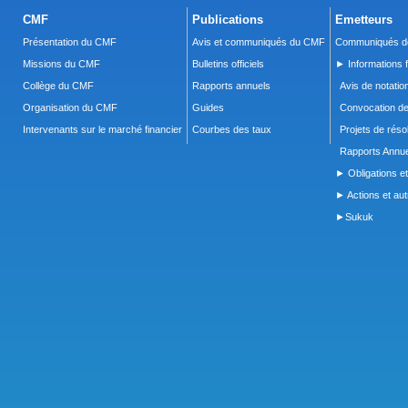
CMF
Publications
Emetteurs
Présentation du CMF
Avis et communiqués du CMF
Communiqués de
Missions du CMF
Bulletins officiels
► Informations f
Collège du CMF
Rapports annuels
Avis de notatio
Organisation du CMF
Guides
Convocation d
Intervenants sur le marché financier
Courbes des taux
Projets de réso
Rapports Annue
► Obligations et
► Actions et autr
►Sukuk