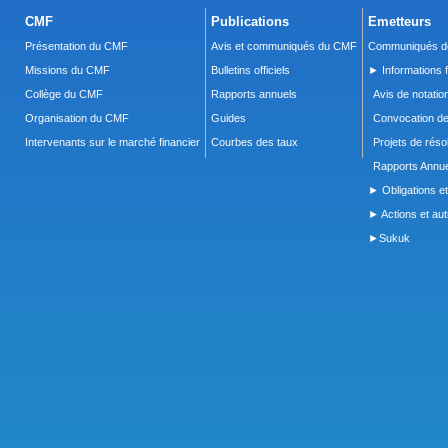
CMF
Publications
Emetteurs
Présentation du CMF
Avis et communiqués du CMF
Communiqués de
Missions du CMF
Bulletins officiels
► Informations f
Collège du CMF
Rapports annuels
Avis de notatio
Organisation du CMF
Guides
Convocation d
Intervenants sur le marché financier
Courbes des taux
Projets de réso
Rapports Annue
► Obligations et
► Actions et autr
►Sukuk