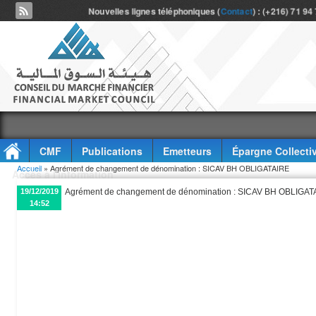
Nouvelles lignes téléphoniques (
Contact
) : (+216) 71 94
CMF
Publications
Emetteurs
Épargne Collecti
Vous êtes ici
Accueil
» Agrément de changement de dénomination : SICAV BH OBLIGATAIRE
Accès à l'information
19/12/2019
Agrément de changement de dénomination : SICAV BH OBLIGAT
14:52