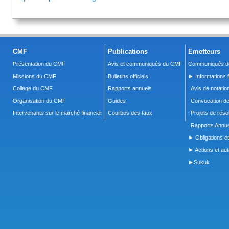
CMF
Publications
Emetteurs
Présentation du CMF
Avis et communiqués du CMF
Communiqués de
Missions du CMF
Bulletins officiels
► Informations f
Collège du CMF
Rapports annuels
Avis de notatio
Organisation du CMF
Guides
Convocation d
Intervenants sur le marché financier
Courbes des taux
Projets de réso
Rapports Annue
► Obligations et
► Actions et autr
►Sukuk