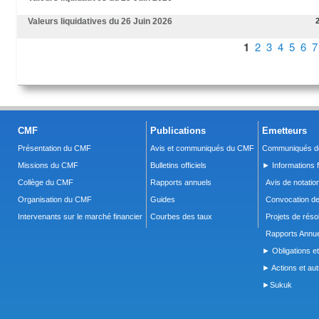
Valeurs liquidatives du 26 Juin 2026
Pages
1
2
3
4
5
6
7
CMF
Publications
Emetteurs
Présentation du CMF
Avis et communiqués du CMF
Communiqués de
Missions du CMF
Bulletins officiels
► Informations f
Collège du CMF
Rapports annuels
Avis de notatio
Organisation du CMF
Guides
Convocation d
Intervenants sur le marché financier
Courbes des taux
Projets de réso
Rapports Annue
► Obligations et
► Actions et autr
►Sukuk