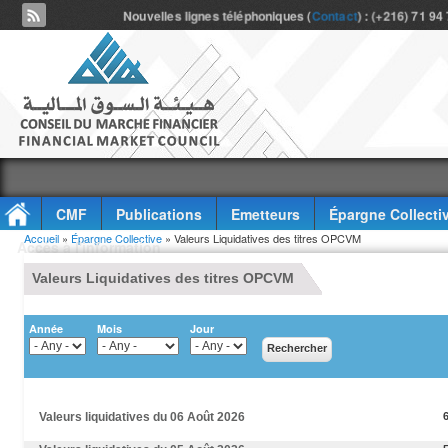
Nouvelles lignes téléphoniques (
Contact
) : (+216) 71 94
CMF
Publications
Emetteurs
Épargne Collecti
Vous êtes ici
Accueil
»
Épargne Collective
» Valeurs Liquidatives des titres OPCVM
Accès à l'information
Valeurs Liquidatives des titres OPCVM
Année
Mois
Jour
Valeurs liquidatives du 06 Août 2026