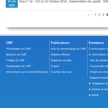
21 oct
Visa n° 10 - 716 du 22 Octobre 2010 : Augmentation de capital : S
2010
Pages
«
‹
1
2
3
4
CMF
Publications
Emetteurs
Présentation du CMF
Avis et communiqués du CMF
Communiqués de
Missions du CMF
Bulletins officiels
► Informations f
Collège du CMF
Rapports annuels
Avis de notatio
Organisation du CMF
Guides
Convocation d
Intervenants sur le marché financier
Courbes des taux
Projets de réso
Rapports Annue
► Obligations et
► Actions et autr
►Sukuk