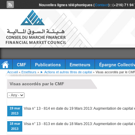
Nouvelles lignes téléphoniques (
Contact
) : (+216) 71 94
CMF
Publications
Emetteurs
Épargne Collecti
Vous êtes ici
Accueil
»
Emetteurs
»
► Actions et autres titres de capital
» Visas accordés par le CM
Accès à l'information
Visas accordés par le CMF
19 mar
Visa n° 13 - 814 en date du 19 Mars 2013: Augmentation de capital 
2013
18 mar
Visa n° 13 - 813 en date du 18 Mars 2013: Augmentation de capital 
2013