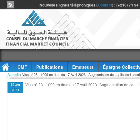
Nouvelles lignes téléphoniques (
Contact
) : (+216) 71 94
CMF
Publications
Emetteurs
Épargne Collecti
Vous êtes ici
Accueil
» Visa n° 23 - 1099 en date du 17 Avril 2023 : Augmentation de capital de la s
Accès à l'information
19 avr
Visa n° 23 - 1099 en date du 17 Avril 2023 : Augmentation de capi
2023