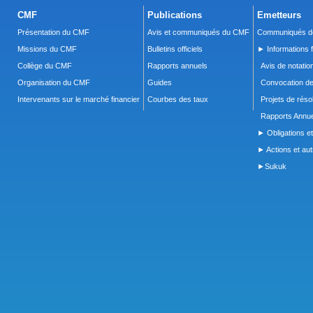
CMF
Publications
Emetteurs
Présentation du CMF
Avis et communiqués du CMF
Communiqués de
Missions du CMF
Bulletins officiels
► Informations f
Collège du CMF
Rapports annuels
Avis de notatio
Organisation du CMF
Guides
Convocation d
Intervenants sur le marché financier
Courbes des taux
Projets de réso
Rapports Annue
► Obligations et
► Actions et autr
►Sukuk