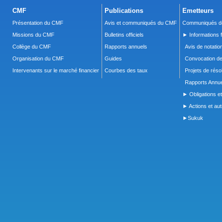
CMF
Publications
Emetteurs
Présentation du CMF
Avis et communiqués du CMF
Communiqués de
Missions du CMF
Bulletins officiels
► Informations f
Collège du CMF
Rapports annuels
Avis de notatio
Organisation du CMF
Guides
Convocation d
Intervenants sur le marché financier
Courbes des taux
Projets de réso
Rapports Annue
► Obligations et
► Actions et autr
►Sukuk