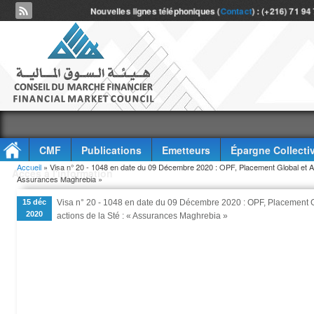
Nouvelles lignes téléphoniques (
Contact
) : (+216) 71 94
CMF
Publications
Emetteurs
Épargne Collecti
Vous êtes ici
Accueil
» Visa n° 20 - 1048 en date du 09 Décembre 2020 : OPF, Placement Global et Adm
Accès à l'information
Assurances Maghrebia »
15 déc
Visa n° 20 - 1048 en date du 09 Décembre 2020 : OPF, Placement Gl
2020
actions de la Sté : « Assurances Maghrebia »