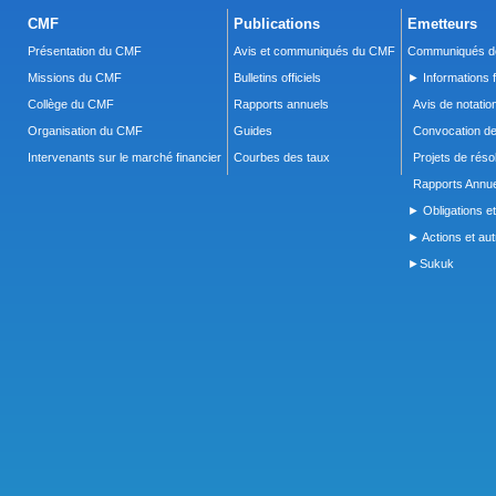
CMF
Publications
Emetteurs
Présentation du CMF
Avis et communiqués du CMF
Communiqués de
Missions du CMF
Bulletins officiels
► Informations f
Collège du CMF
Rapports annuels
Avis de notatio
Organisation du CMF
Guides
Convocation d
Intervenants sur le marché financier
Courbes des taux
Projets de réso
Rapports Annue
► Obligations et
► Actions et autr
►Sukuk