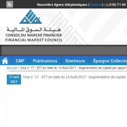
Nouvelles lignes téléphoniques (
Contact
) : (+216) 71 94
CMF
Publications
Emetteurs
Épargne Collecti
Vous êtes ici
Accueil
» Visa n° 17 - 977 en date du 14 Août 2017 : Augmentation de capital par appo
Accès à l'information
17 aoû
Visa n° 17 - 977 en date du 14 Août 2017 : Augmentation de capita
2017