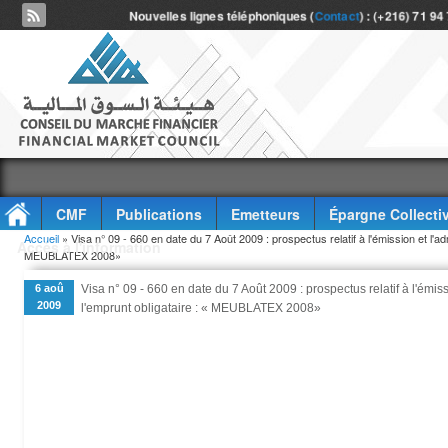
Nouvelles lignes téléphoniques (
Contact
) : (+216) 71 94
CMF
Publications
Emetteurs
Épargne Collecti
Vous êtes ici
Accueil
» Visa n° 09 - 660 en date du 7 Août 2009 : prospectus relatif à l'émission et l'ad
Accès à l'information
MEUBLATEX 2008»
6 aoû
Visa n° 09 - 660 en date du 7 Août 2009 : prospectus relatif à l'émis
2009
l'emprunt obligataire : « MEUBLATEX 2008»