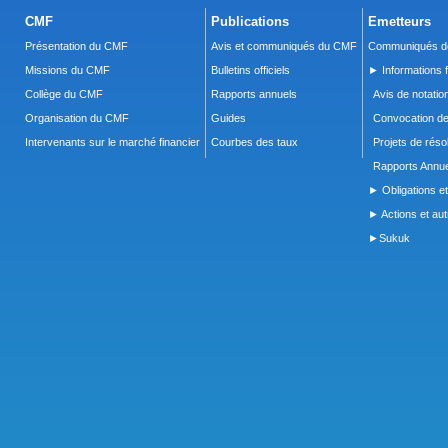
CMF
Publications
Emetteurs
Présentation du CMF
Avis et communiqués du CMF
Communiqués de
Missions du CMF
Bulletins officiels
► Informations f
Collège du CMF
Rapports annuels
Avis de notatio
Organisation du CMF
Guides
Convocation d
Intervenants sur le marché financier
Courbes des taux
Projets de réso
Rapports Annue
► Obligations et
► Actions et autr
►Sukuk