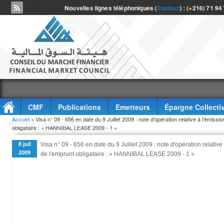
Nouvelles lignes téléphoniques (
Contact
) : (+216) 71 94
CMF
Publications
Emetteurs
Épargne Collecti
Vous êtes ici
Accueil
» Visa n° 09 - 656 en date du 9 Juillet 2009 : note d'opération relative à l'émissi
Accès à l'information
obligataire : « HANNIBAL LEASE 2009 - 1 »
8 juil
Visa n° 09 - 656 en date du 9 Juillet 2009 : note d'opération relativ
2009
de l'emprunt obligataire : « HANNIBAL LEASE 2009 - 1 »