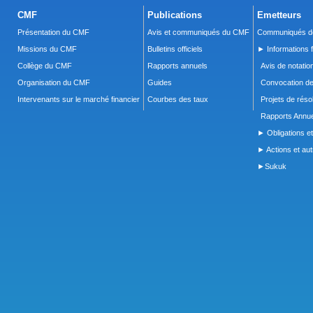
CMF
Publications
Emetteurs
Présentation du CMF
Avis et communiqués du CMF
Communiqués de
Missions du CMF
Bulletins officiels
► Informations f
Collège du CMF
Rapports annuels
Avis de notatio
Organisation du CMF
Guides
Convocation d
Intervenants sur le marché financier
Courbes des taux
Projets de réso
Rapports Annue
► Obligations et
► Actions et autr
►Sukuk