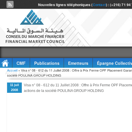
Nouvelles lignes téléphoniques (
Contact
) : (+216) 71 94
CMF
Publications
Emetteurs
Épargne Collecti
Vous êtes ici
Accueil
» Visa n° 08 - 612 du 11 Juillet 2008 : Offre à Prix Ferme OPF Placement Garant
Accès à l'information
société POULINA GROUP HOLDING
11 juil
Visa n° 08 - 612 du 11 Juillet 2008 : Offre à Prix Ferme OPF Placem
2008
actions de la société POULINA GROUP HOLDING