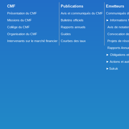
CMF
Publications
Emetteurs
Présentation du CMF
Avis et communiqués du CMF
Communiqués de
Missions du CMF
Bulletins officiels
► Informations f
Collège du CMF
Rapports annuels
Avis de notatio
Organisation du CMF
Guides
Convocation d
Intervenants sur le marché financier
Courbes des taux
Projets de réso
Rapports Annue
► Obligations et
► Actions et autr
►Sukuk