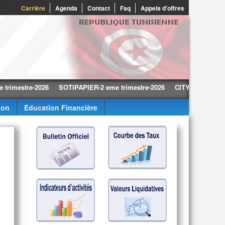
Carrière
Agenda
Contact
Faq
Appels d'offres
stre-2026
SOTIPAPIER-2 eme trimestre-2026
CITY CARS-2 eme trime
ion
Education Financière