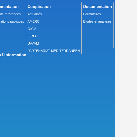
mentation
Coopération
Documentation
 de références
Actualités
Formulaires
ations publiques
AMERC
Etudes et analyses
OICV
IFREFI
UAAVM
PARTENARIAT MÉDITERRANÉEN
 l'information