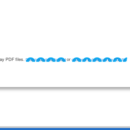
lay PDF files.
or
Download adobe Acrobat
click here to download the PDF file.