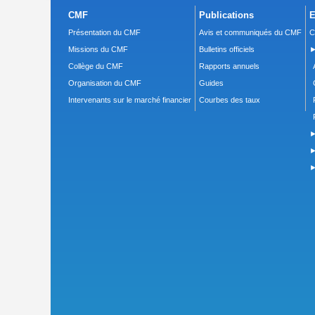
CMF
Publications
E
Présentation du CMF
Avis et communiqués du CMF
C
Missions du CMF
Bulletins officiels
►
Collège du CMF
Rapports annuels
Organisation du CMF
Guides
Intervenants sur le marché financier
Courbes des taux
►
►
►