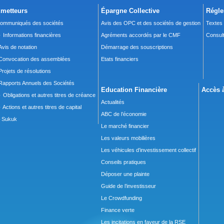
metteurs
Épargne Collective
Régle
ommuniqués des sociétés
Avis des OPC et des sociétés de gestion
Textes
 Informations financières
Agréments accordés par le CMF
Consult
Avis de notation
Démarrage des souscriptions
Convocation des assemblées
Etats financiers
Projets de résolutions
Rapports Annuels des Sociétés
Education Financière
Accès à
 Obligations et autres titres de créance
Actualités
 Actions et autres titres de capital
ABC de l’économie
Sukuk
Le marché financier
Les valeurs mobilières
Les véhicules d’investissement collectif
Conseils pratiques
Déposer une plainte
Guide de l’investisseur
Le Crowdfunding
Finance verte
Les incitations en faveur de la RSE