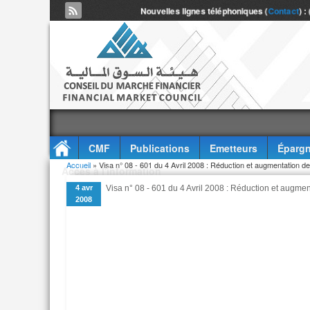
Nouvelles lignes téléphoniques (
Contact
) :
CMF
Publications
Emetteurs
Épargn
Vous êtes ici
Accueil
» Visa n° 08 - 601 du 4 Avril 2008 : Réduction et augmentation d
Accès à l'information
4 avr
Visa n° 08 - 601 du 4 Avril 2008 : Réduction et augme
2008