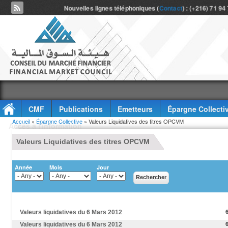
Nouvelles lignes téléphoniques (
Contact
) : (+216) 71 94
CMF
Publications
Emetteurs
Épargne Collecti
Vous êtes ici
Accueil
»
Épargne Collective
» Valeurs Liquidatives des titres OPCVM
Accès à l'information
Valeurs Liquidatives des titres OPCVM
Année
Mois
Jour
Valeurs liquidatives du 6 Mars 2012
Valeurs liquidatives du 6 Mars 2012