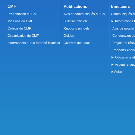
CMF
Publications
Emetteurs
Présentation du CMF
Avis et communiqués du CMF
Communiqués de
Missions du CMF
Bulletins officiels
► Informations f
Collège du CMF
Rapports annuels
Avis de notatio
Organisation du CMF
Guides
Convocation d
Intervenants sur le marché financier
Courbes des taux
Projets de réso
Rapports Annue
► Obligations et
► Actions et autr
►Sukuk