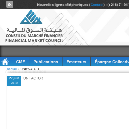
Nouvelles lignes téléphoniques (
Contact
) : (+216) 71 94
CMF
Publications
Emetteurs
Épargne Collecti
Vous êtes ici
Accueil
» UNIFACTOR
Accès à l'information
27 juin
UNIFACTOR
2010