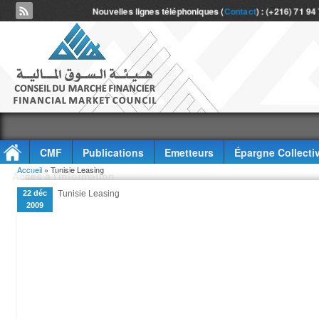
Nouvelles lignes téléphoniques (
Contact
) : (+216) 71 94
CMF
Publications
Emetteurs
Épargne Collecti
Vous êtes ici
Accueil
» Tunisie Leasing
Accès à l'information
22 déc
Tunisie Leasing
2009