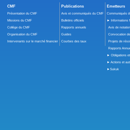
CMF
Publications
Emetteurs
Présentation du CMF
Avis et communiqués du CMF
Communiqués de
Missions du CMF
Bulletins officiels
► Informations f
Collège du CMF
Rapports annuels
Avis de notatio
Organisation du CMF
Guides
Convocation d
Intervenants sur le marché financier
Courbes des taux
Projets de réso
Rapports Annue
► Obligations et
► Actions et autr
►Sukuk