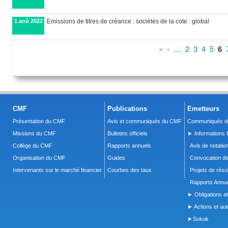
1 aoû 2022
Emissions de titres de créance : sociétés de la cote : global
Pages
«
‹
…
2
3
4
5
6
CMF
Publications
Emetteurs
Présentation du CMF
Avis et communiqués du CMF
Communiqués de
Missions du CMF
Bulletins officiels
► Informations f
Collège du CMF
Rapports annuels
Avis de notatio
Organisation du CMF
Guides
Convocation d
Intervenants sur le marché financier
Courbes des taux
Projets de réso
Rapports Annue
► Obligations et
► Actions et autr
►Sukuk