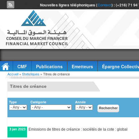
Nouvelles lignes téléphoniques (
Contact
) : (+216) 71 94
CMF
Publications
Emetteurs
Épargne Collecti
Vous êtes ici
Accueil
»
Statistiques
» Titres de créance
Accès à l'information
Titres de créance
Type
Catégorie
Année
3 jan 2023
Emissions de titres de créance : sociétés de la cote : global