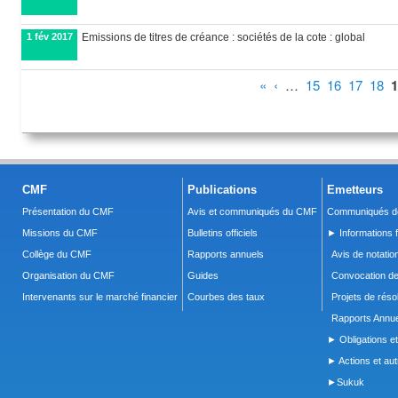
1 fév 2017
Emissions de titres de créance : sociétés de la cote : global
Pages
«
‹
…
15
16
17
18
1
CMF
Publications
Emetteurs
Présentation du CMF
Avis et communiqués du CMF
Communiqués de
Missions du CMF
Bulletins officiels
► Informations f
Collège du CMF
Rapports annuels
Avis de notatio
Organisation du CMF
Guides
Convocation d
Intervenants sur le marché financier
Courbes des taux
Projets de réso
Rapports Annue
► Obligations et
► Actions et autr
►Sukuk