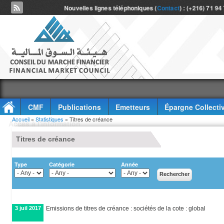
Nouvelles lignes téléphoniques (
Contact
) : (+216) 71 94
CMF
Publications
Emetteurs
Épargne Collecti
Vous êtes ici
Accueil
»
Statistiques
» Titres de créance
Accès à l'information
Titres de créance
Type
Catégorie
Année
3 juil 2017
Emissions de titres de créance : sociétés de la cote : global