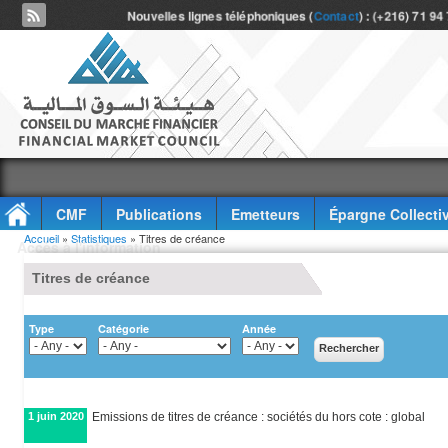
Nouvelles lignes téléphoniques (
Contact
) : (+216) 71 94
CMF
Publications
Emetteurs
Épargne Collecti
Vous êtes ici
Accueil
»
Statistiques
» Titres de créance
Accès à l'information
Titres de créance
Type
Catégorie
Année
1 juin 2020
Emissions de titres de créance : sociétés du hors cote : global