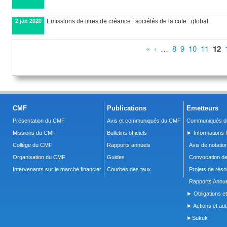
2 jan 2020
Emissions de titres de créance : sociétés de la cote : global
Pages
«
‹
…
8
9
10
11
12
CMF
Publications
Emetteurs
Présentation du CMF
Avis et communiqués du CMF
Communiqués de
Missions du CMF
Bulletins officiels
► Informations f
Collège du CMF
Rapports annuels
Avis de notatio
Organisation du CMF
Guides
Convocation d
Intervenants sur le marché financier
Courbes des taux
Projets de réso
Rapports Annue
► Obligations et
► Actions et autr
►Sukuk